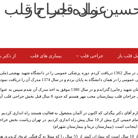
ل قلب باز
جراحی قلب
بیماری های قلب
از دکتر 
اینجانب کامران حسین زاده مدرک دیپلم را از کالج البرز تهران در سال 1362 دریافت کردم. دوره پزشکی عمومی را در دانشگاه شهید بهشت
دورۀ جراحی قلب را در دانشگاه علوم پزشکی ایران ( بیمارستان شهید رجایی) گذراندم و در سال 1380 موفق به اخذ مدرک آن شد
قلب آزاد مشغول به فعالیت شدم. در تهران جزو هستۀ مرکزی جراحان قلب بیمارستان محب مهر هستم که حدود 8 سال قبل
م آقای دکتر بیگدلی که اکنون در آلمان مشغول به فعالیت هستند راه اندازی کردیم.
قلب را در استان البرز با همکاری همین همکار در بیمارستان امام خمینی کرج بیش از 10 سال پیش راه اندازی کردیم. در تهران ریاس
ینجانب است. (بیمارستان تریتا و بیمارستان شهرام)
من دکتر کامران حسین زاده فوق تخصص جراحی قلب بیش از 10 سال است که بیماران کمتر از 55 سال را که مبتلا به گرفتگی عر