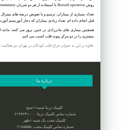
روش Bentall operation با استفاده از هر دو شریان mammary جراحی میکنم و تجربه خوبی در ان کسب کرده ام.
قبل انجام داده ام. تعداد زیادی بیماران که دچار آنوریسم آئورت بوده اند Jarahi bar roye rishe aorta و یا پروسه های مر
بیشتری را در دو مرکز پیوند قلب کسب می کنم.
علاوه بر این به عنوان جراح قلب کودکان در تهران نیز فعالیت 
درباره ما
کلینیک تریتا شنبه۱۱صبح
شماره تماس کلینیک تریتا: ۰۲۱۴۷۲۴۱۰۰۰
کلینیک محب یک شنبه ۱ظهر
شماره تماس کلینیک محب :‌۰۲۱۸۵۵۵۵