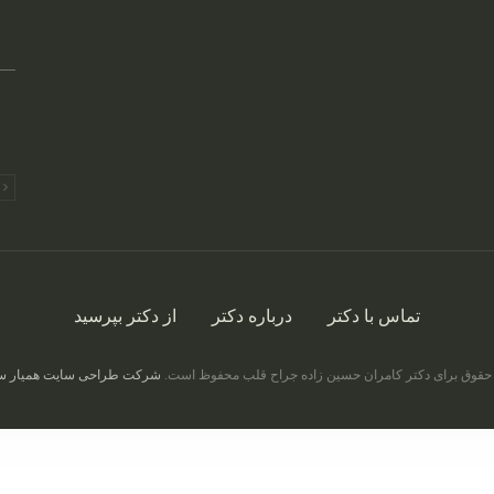
ق
تماس با دکتر
درباره دکتر
از دکتر بپرسید
حقوق برای دکتر کامران حسین زاده جراح قلب محفوظ است.
شرکت طراحی سایت همیار س