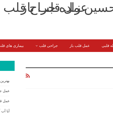
ه قلبی
عمل قلب باز
جراحی قلب
بیماری های قل
سوالات شایع سایر بیماران
بهترین
عمل جر
عمل قل
آیا آب