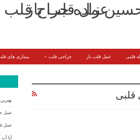
ه قلبی
عمل قلب باز
جراحی قلب
بیماری های قل
سوالات شایع سایر بیماران
 قلبی
بهترین
عمل جر
عمل قل
آیا آب