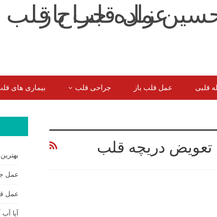
ه قلبی
عمل قلب باز
جراحی قلب
بیماری های قل
سوالات شایع سایر بیماران
 تعویض دریچه قلب
بهترین
عمل جر
عمل قل
آیا آب