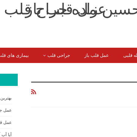
ه قلبی
عمل قلب باز
جراحی قلب
بیماری های قل
سوالات شایع سایر بیماران
بهترین
عمل جر
عمل قل
آیا آب