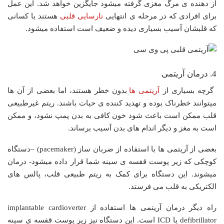
از دهنده ی مرگ مغزی گرفته میشود جایگزین خواهد شد. این عمل
برای افرادی که در مرحله ی انتهایی
نارسایی قلبی
هستند یا کسانی
که قلبشان آسیب بسیاری دیده و ضعیف است استفاده میشود.
4. درمان آریتمی
گرچه بسیاری از
آریتمی ها
بدون خطر هستند، اما بعضی از آن ها
میتوانند خطرناک بوده و تهدید کننده ی حیات باشند. ریتم غیرطبیعی
قلب ممکن است باعث شود خون کافی به بدن پمپ نشود، و ممکن
است به مغز و دیگر اندام های بدن آسیب برساند.
بعضی از آریتمی ها با استفاده از ضربان ساز (pacemaker) –دستگاه
کوچکی که زیر پوست قفسه ی سینه شما قرار داده میشود- درمان
میشوند. این دستگاه برای کمک به ریتم طبیعی قلب، پالس های
الکتریکی به قلب می فرستد.
راه دیگر درمان آریتمی ها استفاده از implantable cardioverter
defibrillator یا ICD است. این دستگاه نیز زیر پوست قفسه ی سینه