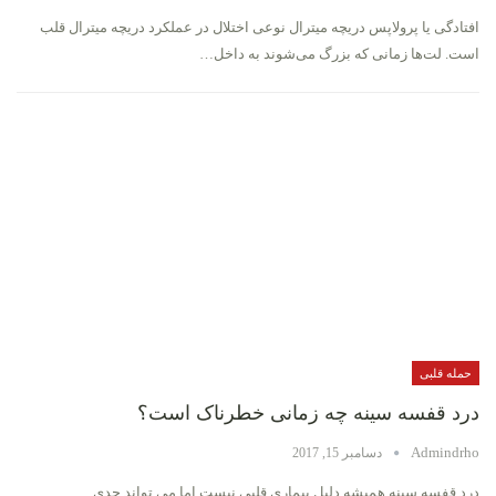
افتادگی یا پرولاپس دریچه میترال نوعی اختلال در عملکرد دریچه میترال قلب
است. لت‌ها زمانی که بزرگ می‌شوند به داخل…
حمله قلبی
درد قفسه سینه چه زمانی خطرناک است؟
Admindrho
دسامبر 15, 2017
درد قفسه سینه همیشه دلیل بیماری قلبی نیست اما می تواند جدی