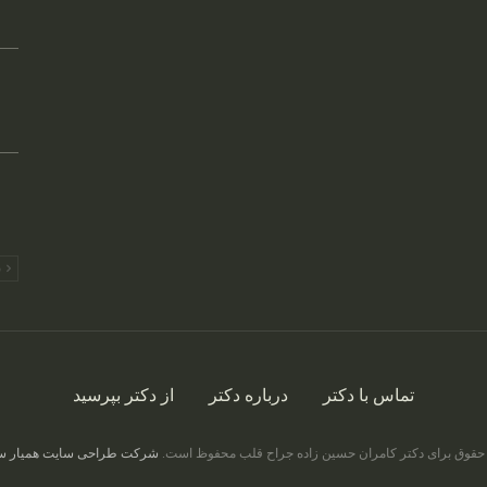
ق
تماس با دکتر
درباره دکتر
از دکتر بپرسید
حقوق برای دکتر کامران حسین زاده جراح قلب محفوظ است.
شرکت طراحی سایت همیار س