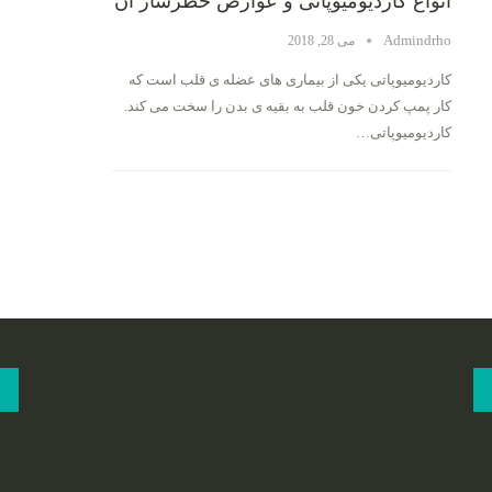
انواع کاردیومیوپاتی و عوارض خطرساز آن
Admindrho
می 28, 2018
کاردیومیوپاتی یکی از بیماری های عضله ی قلب است که
کار پمپ کردن خون قلب به بقیه ی بدن را سخت می کند.
کاردیومیوپاتی…