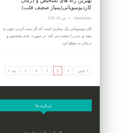
بهترین راه های تشخیص و درمان
کاردیومیوپاتی(پمپاژ ضعیف قلب)
Admindrho
می 30, 2018
کاردیومیوپاتی یک بیماری است که کار پمپ کردن خون به
بقیه ی بدن را سخت می کند. در صورت عدم تشخیص و
درمان به موقع این…
قبلی
1
2
3
4
5
بعد
درباره ما
کلینیک تریتا شنبه۱۱صبح